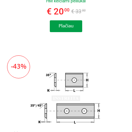
HM keičiami peiliukai
€ 20
00
€ 33
00
Plačiau
-43%