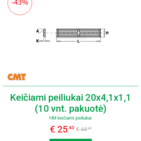
-43%
Keičiami peiliukai 20x4,1x1,1
(10 vnt. pakuotė)
HM keičiami peiliukai
€ 25
40
€ 44
29