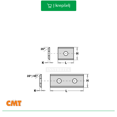
Į krepšelį