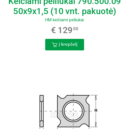
Keičiami peiliukai 790.500.09
50x9x1,5 (10 vnt. pakuotė)
HM keičiami peiliukai
€ 129
00
Į krepšelį