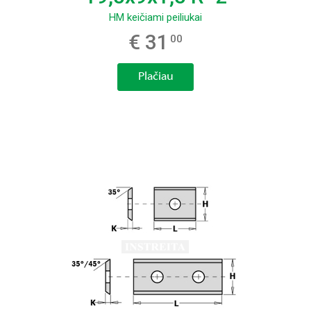
HM keičiami peiliukai
€ 31
00
Plačiau