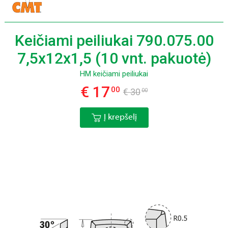
Keičiami peiliukai 790.075.00
7,5x12x1,5 (10 vnt. pakuotė)
HM keičiami peiliukai
€ 17
00
€ 30
00
Į krepšelį