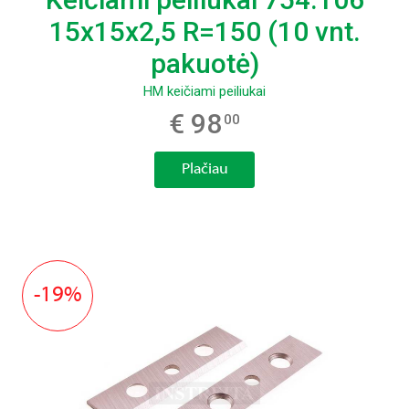
15x15x2,5 R=150 (10 vnt.
pakuotė)
HM keičiami peiliukai
€ 98
00
Plačiau
-19%