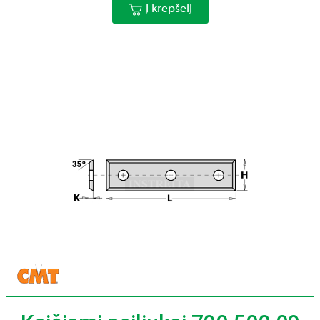
Į krepšelį