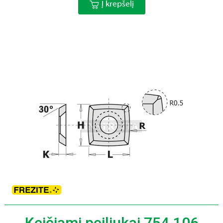
Į krepšelį
Keičiami peiliukai 754.106