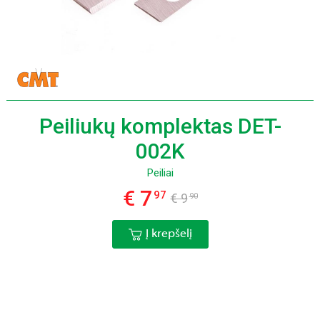
Peiliukų komplektas DET-
002K
Peiliai
€ 7
97
€ 9
90
Į krepšelį