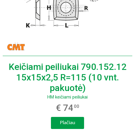
Keičiami peiliukai 790.152.12
15x15x2,5 R=115 (10 vnt.
pakuotė)
HM keičiami peiliukai
€ 74
00
Plačiau