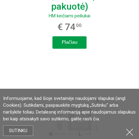
pakuotė)
HM keičiami peiliukai
€ 74
00
Plačiau
Informuojame, kad šioje svetainėje naudojami slapukai (angl.
Cookies). Sutikdami, paspauskite mygtuką „Sutinku“ arba
naršykite toliau. Detalesnę informaciją apie naudojamus slapukus
bei kaip atsisakyti savo sutikimo, galite rasti
čia
.
SUTINKU