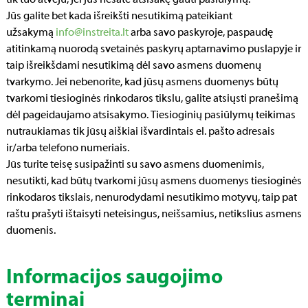
tik tuo atveju, jei jūs nesate atsisakę gauti pasiūlymų.
Jūs galite bet kada išreikšti nesutikimą pateikiant
užsakymą
info@instreita.lt
arba savo paskyroje, paspaudę
atitinkamą nuorodą svetainės paskyrų aptarnavimo puslapyje ir
taip išreikšdami nesutikimą dėl savo asmens duomenų
tvarkymo. Jei nebenorite, kad jūsų asmens duomenys būtų
tvarkomi tiesioginės rinkodaros tikslu, galite atsiųsti pranešimą
dėl pageidaujamo atsisakymo. Tiesioginių pasiūlymų teikimas
nutraukiamas tik jūsų aiškiai išvardintais el. pašto adresais
ir/arba telefono numeriais.
Jūs turite teisę susipažinti su savo asmens duomenimis,
nesutikti, kad būtų tvarkomi jūsų asmens duomenys tiesioginės
rinkodaros tikslais, nenurodydami nesutikimo motyvų, taip pat
raštu prašyti ištaisyti neteisingus, neišsamius, netikslius asmens
duomenis.
Informacijos saugojimo
terminai