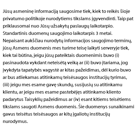
Jūsų asmeninę informaciją saugosime tiek, kiek to reikės šioje
privatumo politikoje nurodytiems tikslams įgyvendinti. Taip pat
priklausomai nuo Jūsų užsakytų paslaugų laikotarpio.
Standartinis duomenų saugojimo laikotarpis 3 metai.
Nepaisant aukščiau nurodytų informacijos saugojimo terminų,
jūsų Asmens duomenis mes turime teisę laikyti serveryje tiek,
kiek tai būtina, jeigu jūsų pateiktais duomenimis buvo (i)
pasinaudota vykdant neteisėtą veiką ar (ii) buvo įtariama, jog
įvykdyta tapatybės vagystė ar kitas pažeidimas, dėl kurio buvo
ar bus atliekamas atitinkamų teisėsaugos institucijų tyrimas,
(iii) jeigu mes esame gavę skundų, susijusių su atitinkamu
klientu, ar jeigu mes esame pastebėjęs atitinkamo kliento
padarytus Taisyklių pažeidimus ar (iv) esant kitiems teisėtiems
tikslams saugoti Asmens duomenis. Šie duomenys sunaikinami
gavus teisėtus teisėsaugos ar kitų įgaliotų institucijų
nurodymus.