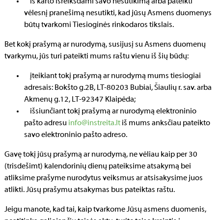
iš karto išreikšdami savo nesutikimą arba pateikti
vėlesnį pranešimą nesutikti, kad jūsų Asmens duomenys
būtų tvarkomi Tiesioginės rinkodaros tikslais.
Bet kokį prašymą ar nurodymą, susijusį su Asmens duomenų
tvarkymu, jūs turi pateikti mums raštu vienu iš šių būdų:
įteikiant tokį prašymą ar nurodymą mums tiesiogiai
adresais: Bokšto g.2B, LT-80203 Bubiai, Šiaulių r. sav. arba
Akmenų g.12, LT-92347 Klaipėda;
išsiunčiant tokį prašymą ar nurodymą elektroninio
pašto adresu
info@instreita.lt
iš mums anksčiau pateikto
savo elektroninio pašto adreso.
Gavę tokį jūsų prašymą ar nurodymą, ne vėliau kaip per 30
(trisdešimt) kalendorinių dienų pateiksime atsakymą bei
atliksime prašyme nurodytus veiksmus ar atsisakysime juos
atlikti. Jūsų prašymu atsakymas bus pateiktas raštu.
Jeigu manote, kad tai, kaip tvarkome Jūsų asmens duomenis,