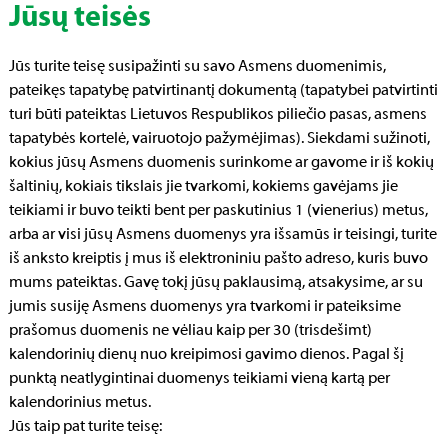
Jūsų teisės
Jūs turite teisę susipažinti su savo Asmens duomenimis,
pateikęs tapatybę patvirtinantį dokumentą (tapatybei patvirtinti
turi būti pateiktas Lietuvos Respublikos piliečio pasas, asmens
tapatybės kortelė, vairuotojo pažymėjimas). Siekdami sužinoti,
kokius jūsų Asmens duomenis surinkome ar gavome ir iš kokių
šaltinių, kokiais tikslais jie tvarkomi, kokiems gavėjams jie
teikiami ir buvo teikti bent per paskutinius 1 (vienerius) metus,
arba ar visi jūsų Asmens duomenys yra išsamūs ir teisingi, turite
iš anksto kreiptis į mus iš elektroniniu pašto adreso, kuris buvo
mums pateiktas. Gavę tokį jūsų paklausimą, atsakysime, ar su
jumis susiję Asmens duomenys yra tvarkomi ir pateiksime
prašomus duomenis ne vėliau kaip per 30 (trisdešimt)
kalendorinių dienų nuo kreipimosi gavimo dienos. Pagal šį
punktą neatlygintinai duomenys teikiami vieną kartą per
kalendorinius metus.
Jūs taip pat turite teisę: