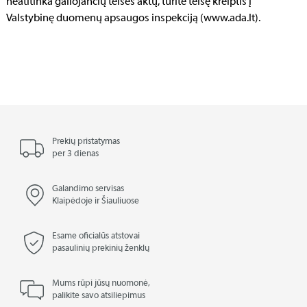
neatitinka galiojančių teisės aktų, turite teisę kreiptis į
Valstybinę duomenų apsaugos inspekciją (www.ada.lt).
Prekių pristatymas
per 3 dienas
Galandimo servisas
Klaipėdoje ir Šiauliuose
Esame oficialūs atstovai
pasaulinių prekinių ženklų
Mums rūpi jūsų nuomonė,
palikite savo atsiliepimus