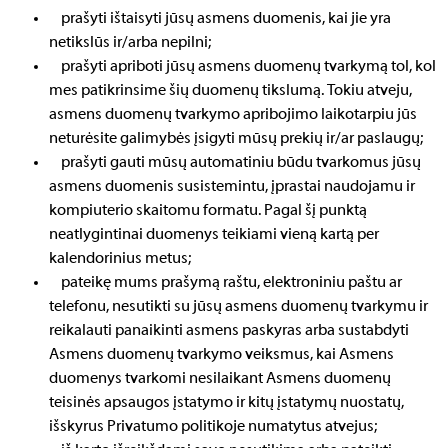
prašyti ištaisyti jūsų asmens duomenis, kai jie yra
netikslūs ir/arba nepilni;
prašyti apriboti jūsų asmens duomenų tvarkymą tol, kol
mes patikrinsime šių duomenų tikslumą. Tokiu atveju,
asmens duomenų tvarkymo apribojimo laikotarpiu jūs
neturėsite galimybės įsigyti mūsų prekių ir/ar paslaugų;
prašyti gauti mūsų automatiniu būdu tvarkomus jūsų
asmens duomenis susistemintu, įprastai naudojamu ir
kompiuterio skaitomu formatu. Pagal šį punktą
neatlygintinai duomenys teikiami vieną kartą per
kalendorinius metus;
pateikę mums prašymą raštu, elektroniniu paštu ar
telefonu, nesutikti su jūsų asmens duomenų tvarkymu ir
reikalauti panaikinti asmens paskyras arba sustabdyti
Asmens duomenų tvarkymo veiksmus, kai Asmens
duomenys tvarkomi nesilaikant Asmens duomenų
teisinės apsaugos įstatymo ir kitų įstatymų nuostatų,
išskyrus Privatumo politikoje numatytus atvejus;