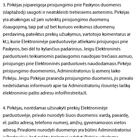
3. Pirkėjas įsipareigoja prisijungimo prie Paskyros duomenis
(slaptažodį) saugoti ir neatskleisti tretiesiems asmenims. Pirkėjas
yra atsakingas už jam suteiktų prisijungimo duomenų
išsaugojimą, taip pat už bet kuriuos veiksmus (duomenų
perdavimą, pateiktus prekių užsakymus, vartotojo komentarus ar
kt.), kurie Elektroninėje parduotuvėje atliekami prisijungus prie
Paskyros, bei dėl to kylančius padarinius. Jeigu Elektroninės
parduotuvės teikiamomis paslaugomis naudojasi trečiasis asmuo,
prisijungęs prie Elektroninės parduotuvės naudodamasis Pirkėjo
prisijungimo duomenimis, Administratorius šį asmenį laiko
Pirkėju. Jeigu Pirkėjas praranda prisijungimo duomenis, jis privalo
nedelsdamas informuoti apie tai Administratorių išsiuntęs laišką
elektroninio pašto adresu info@instreita.lt.
4. Pirkėjas, norėdamas užsisakyti prekių Elektroninėje
parduotuvėje, privalo nurodyti šiuos duomenis: vardą, pavardę,
el. pašto adresą, telefono numerį, amžių, gyvenamosios vietos
adresą. Privalomi nurodyti duomenys yra būtini Administratoriui