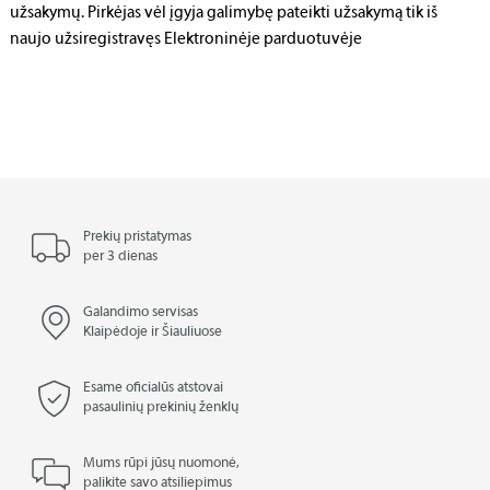
užsakymų. Pirkėjas vėl įgyja galimybę pateikti užsakymą tik iš
naujo užsiregistravęs Elektroninėje parduotuvėje
Prekių pristatymas
per 3 dienas
Galandimo servisas
Klaipėdoje ir Šiauliuose
Esame oficialūs atstovai
pasaulinių prekinių ženklų
Mums rūpi jūsų nuomonė,
palikite savo atsiliepimus