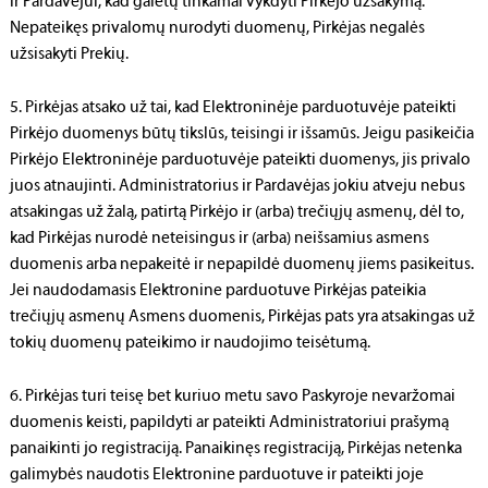
ir Pardavėjui, kad galėtų tinkamai vykdyti Pirkėjo užsakymą.
Nepateikęs privalomų nurodyti duomenų, Pirkėjas negalės
užsisakyti Prekių.
5. Pirkėjas atsako už tai, kad Elektroninėje parduotuvėje pateikti
Pirkėjo duomenys būtų tikslūs, teisingi ir išsamūs. Jeigu pasikeičia
Pirkėjo Elektroninėje parduotuvėje pateikti duomenys, jis privalo
juos atnaujinti. Administratorius ir Pardavėjas jokiu atveju nebus
atsakingas už žalą, patirtą Pirkėjo ir (arba) trečiųjų asmenų, dėl to,
kad Pirkėjas nurodė neteisingus ir (arba) neišsamius asmens
duomenis arba nepakeitė ir nepapildė duomenų jiems pasikeitus.
Jei naudodamasis Elektronine parduotuve Pirkėjas pateikia
trečiųjų asmenų Asmens duomenis, Pirkėjas pats yra atsakingas už
tokių duomenų pateikimo ir naudojimo teisėtumą.
6. Pirkėjas turi teisę bet kuriuo metu savo Paskyroje nevaržomai
duomenis keisti, papildyti ar pateikti Administratoriui prašymą
panaikinti jo registraciją. Panaikinęs registraciją, Pirkėjas netenka
galimybės naudotis Elektronine parduotuve ir pateikti joje