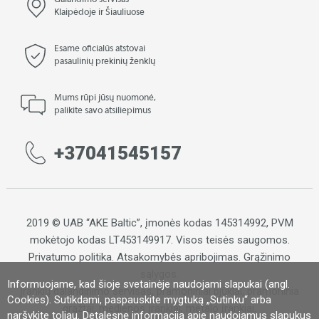
Galandimo servisas
Klaipėdoje ir Šiauliuose
Esame oficialūs atstovai
pasaulinių prekinių ženklų
Mums rūpi jūsų nuomonė,
palikite savo atsiliepimus
+37041545157
2019 © UAB “AKE Baltic”, įmonės kodas 145314992, PVM
mokėtojo kodas LT453149917. Visos teisės saugomos.
Privatumo politika
.
Atsakomybės apribojimas
.
Grąžinimo
sąlygos.
Informuojame, kad šioje svetainėje naudojami slapukai (angl.
Įrankių galandinimo servisas, pramoniniai pjūklai, pramoninia
Cookies). Sutikdami, paspauskite mygtuką „Sutinku“ arba
grąžtai, medienos įrankiai, metalo įrankiai.
naršykite toliau. Detalesnę informaciją apie naudojamus slapukus