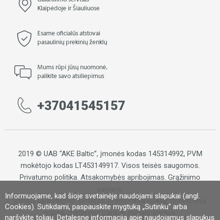
Galandimo servisas
Klaipėdoje ir Šiauliuose
Esame oficialūs atstovai
pasaulinių prekinių ženklų
Mums rūpi jūsų nuomonė,
palikite savo atsiliepimus
+37041545157
2019 © UAB “AKE Baltic”, įmonės kodas 145314992, PVM
mokėtojo kodas LT453149917. Visos teisės saugomos.
Privatumo politika
.
Atsakomybės apribojimas
.
Grąžinimo
sąlygos.
Informuojame, kad šioje svetainėje naudojami slapukai (angl.
Įrankių galandinimo servisas, pramoniniai pjūklai, pramoninia
Cookies). Sutikdami, paspauskite mygtuką „Sutinku“ arba
grąžtai, medienos įrankiai, metalo įrankiai.
naršykite toliau. Detalesnę informaciją apie naudojamus slapukus