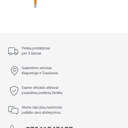
Prekių pristatymas
per 3 dienas
Galandimo servisas
Klaipėdoje ir Šiauliuose
Esame oficialūs atstovai
pasaulinių prekinių ženklų
Mums rūpi jūsų nuomonė,
palikite savo atsiliepimus