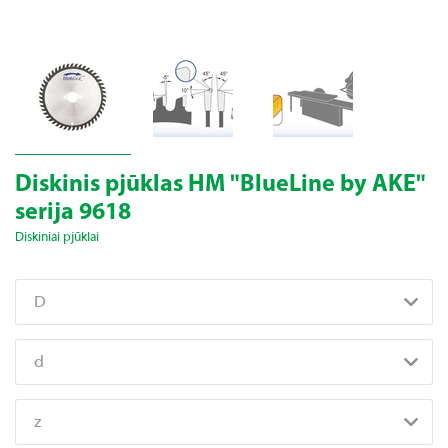
Diskinis pjūklas HM "BlueLine by AKE"
serija 9618
Diskiniai pjūklai
D
d
z