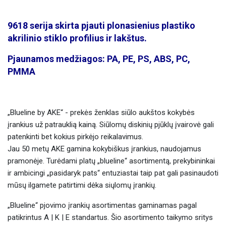
9618 serija skirta pjauti plonasienius plastiko
akrilinio stiklo profilius ir lakštus.
Pjaunamos medžiagos: PA, PE, PS, ABS, PC,
PMMA
„Blueline by AKE“ - prekės ženklas siūlo aukštos kokybės
įrankius už patrauklią kainą. Siūlomų diskinių pjūklų įvairovė gali
patenkinti bet kokius pirkėjo reikalavimus.
Jau 50 metų AKE gamina kokybiškus įrankius, naudojamus
pramonėje. Turėdami platų „blueline“ asortimentą, prekybininkai
ir ambicingi „pasidaryk pats“ entuziastai taip pat gali pasinaudoti
mūsų ilgamete patirtimi dėka siųlomų įrankių.
„Blueline“ pjovimo įrankių asortimentas gaminamas pagal
patikrintus A | K | E standartus. Šio asortimento taikymo sritys