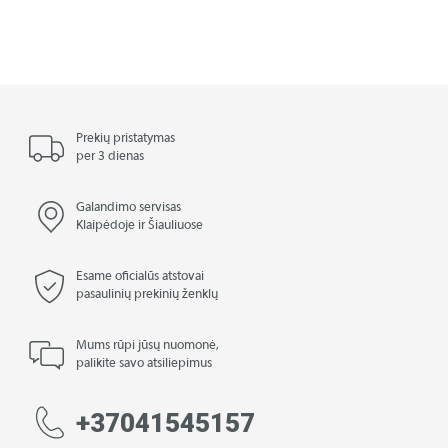
Prekių pristatymas
per 3 dienas
Galandimo servisas
Klaipėdoje ir Šiauliuose
Esame oficialūs atstovai
pasaulinių prekinių ženklų
Mums rūpi jūsų nuomonė,
palikite savo atsiliepimus
+37041545157