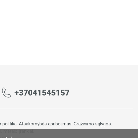
+37041545157
 politika
.
Atsakomybės apribojimas
.
Grąžinimo sąlygos.
, metalo įrankiai.