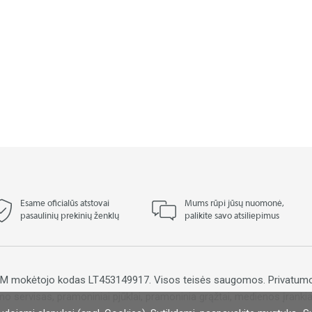
Esame oficialūs atstovai
Mums rūpi jūsų nuomonė,
pasaulinių prekinių ženklų
palikite savo atsiliepimus
PVM mokėtojo kodas LT453149917. Visos teisės saugomos.
Privatumo
mo servisas, pramoniniai pjūklai, pramoninia grąžtai, medienos įrankiai