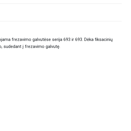
ojama frezavimo galvutėse serija 693 ir 693. Dėka fiksacinių
o, sudedant į frezavimo galvutę.