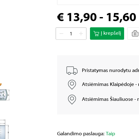
€ 13,90 - 15,60
Į krepšelį
Pristatymas nurodytu adr
Atsiėmimas Klaipėdoje - 
Atsiėmimas Šiauliuose - n
Galandimo paslauga:
Taip