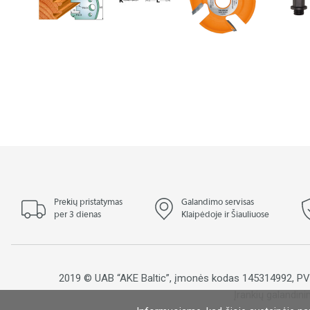
Prekių pristatymas
Galandimo servisas
per 3 dienas
Klaipėdoje ir Šiauliuose
2019 © UAB “AKE Baltic”, įmonės kodas 145314992, 
Įrankių galandini