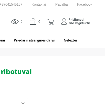
: +37041545157
Kontaktai
Pagalba
Facebook
Prisijungti
0
0
arba Registruotis
kiai
Priedai ir atsarginės dalys
Geležtės
r ribotuvai