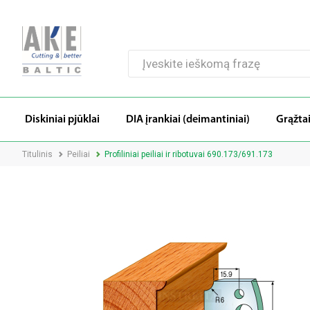
Diskiniai pjūklai
DIA įrankiai (deimantiniai)
Grąžta
Titulinis
Peiliai
Profiliniai peiliai ir ribotuvai 690.173/691.173