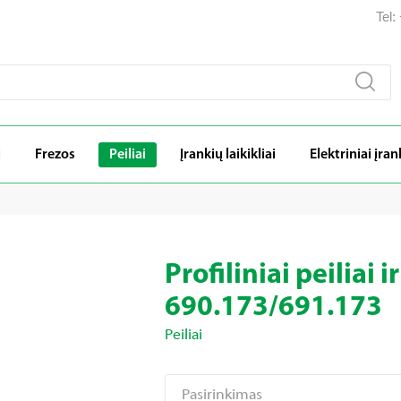
Tel
i
Frezos
Peiliai
Įrankių laikikliai
Elektriniai įran
Profiliniai peiliai i
690.173/691.173
Peiliai
Pasirinkimas