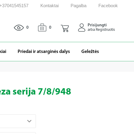
: +37041545157
Kontaktai
Pagalba
Facebook
Prisijungti
0
0
arba Registruotis
kiai
Priedai ir atsarginės dalys
Geležtės
eza serija 7/8/948