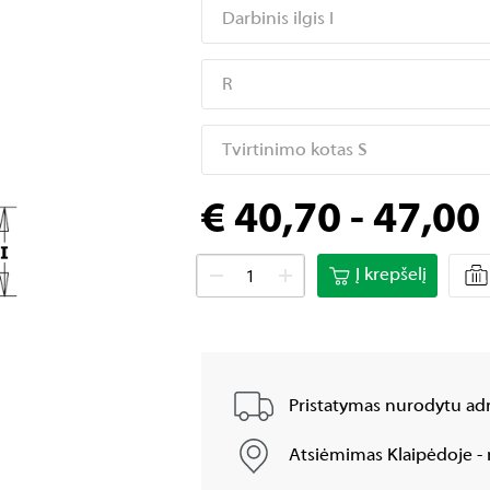
Darbinis ilgis I
R
Tvirtinimo kotas S
€ 40,70 - 47,00
Į krepšelį
Pristatymas nurodytu adr
Atsiėmimas Klaipėdoje - 