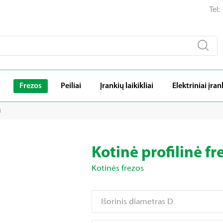
Tel
i
Frezos
Peiliai
Įrankių laikikliai
Elektriniai įran
8
Kotinė profilinė fr
Kotinės frezos
Išorinis diametras D