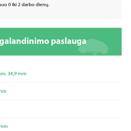
uo 0 iki 2 darbo dienų.
 galandinimo paslauga
mm; 34,9 mm
 mm
0 mm