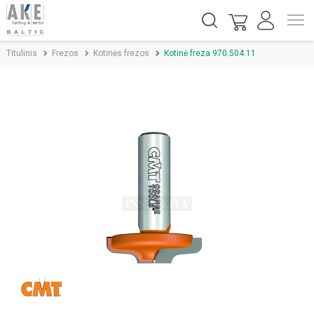
Titulinis
Frezos
Kotinės frezos
Kotinė freza 970.504.11