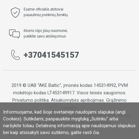
Esame oficialūs atstovai
pasaulinių prekinių ženklų
Mums rūpi jūsų nuomonė,
palikite savo atsiliepimus
+37041545157
2019 © UAB “AKE Baltic”, įmonės kodas 145314992, PVM
mokėtojo kodas LT453149917. Visos teisės saugomos.
Privatumo politika
.
Atsakomybės apribojimas
.
Grąžinimo
sąlygos.
Informuojame, kad šioje svetainėje naudojami slapukai (angl.
Įrankių galandinimo servisas, pramoniniai pjūklai, pramoninia
Cookies). Sutikdami, paspauskite mygtuką „Sutinku“ arba
grąžtai, medienos įrankiai, metalo įrankiai.
naršykite toliau. Detalesnę informaciją apie naudojamus slapukus
Svetainių talpinimas:
El. parduotuvių kūrimas:
bei kaip atsisakyti savo sutikimo, galite rasti
čia
.