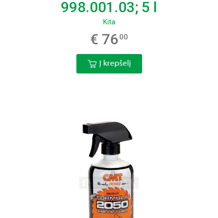
998.001.03; 5 l
Kita
€ 76
00
Į krepšelį