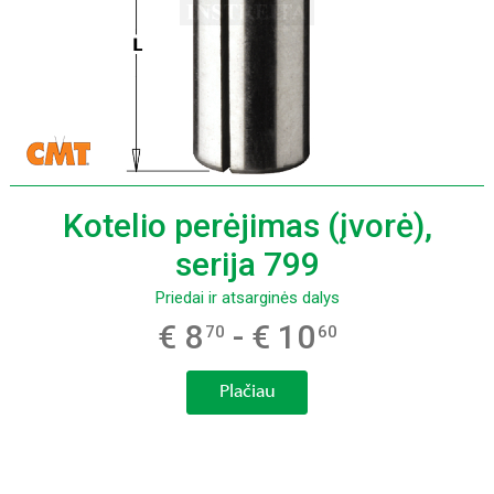
Kotelio perėjimas (įvorė),
serija 799
Priedai ir atsarginės dalys
€ 8
- € 10
70
60
Plačiau