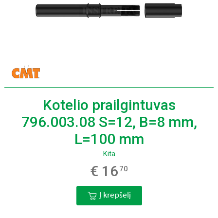
Kotelio prailgintuvas
796.003.08 S=12, B=8 mm,
L=100 mm
Kita
€ 16
70
Į krepšelį