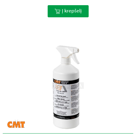
Į krepšelį