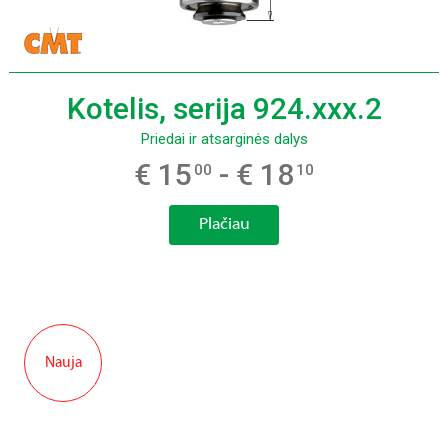
Kotelis, serija 924.xxx.2
Priedai ir atsarginės dalys
€ 15
- € 18
00
10
Plačiau
Nauja