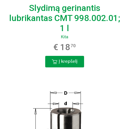
Slydimą gerinantis
lubrikantas CMT 998.002.01;
1 l
Kita
€ 18
70
Į krepšelį