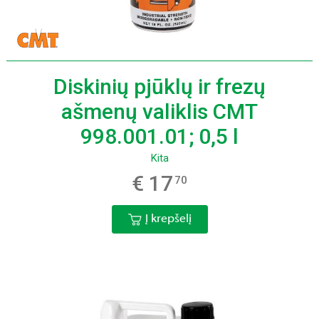
Diskinių pjūklų ir frezų
ašmenų valiklis CMT
998.001.01; 0,5 l
Kita
€ 17
70
Į krepšelį