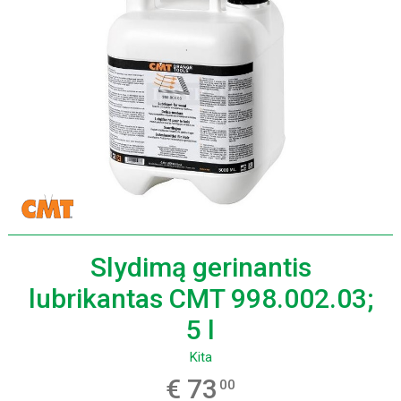
Slydimą gerinantis
lubrikantas CMT 998.002.03;
5 l
Kita
€ 73
00