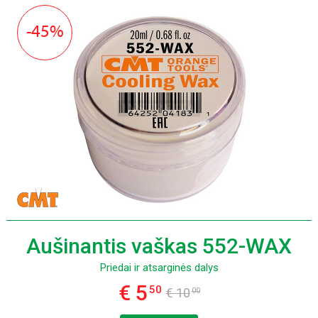
-45%
Aušinantis vaškas 552-WAX
Priedai ir atsarginės dalys
€ 5
50
€ 10
00