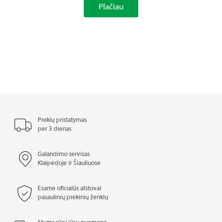
Plačiau
Prekių pristatymas
per 3 dienas
Galandimo servisas
Klaipėdoje ir Šiauliuose
Esame oficialūs atstovai
pasaulinių prekinių ženklų