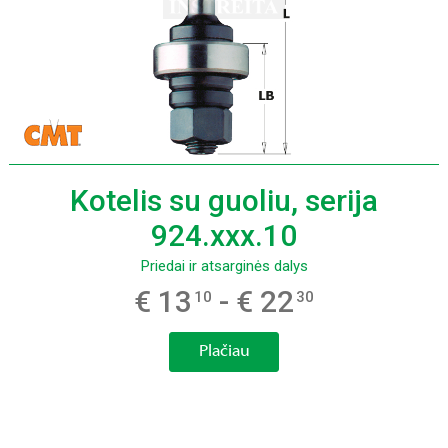
Kotelis su guoliu, serija
924.xxx.10
Priedai ir atsarginės dalys
€ 13
- € 22
10
30
Plačiau