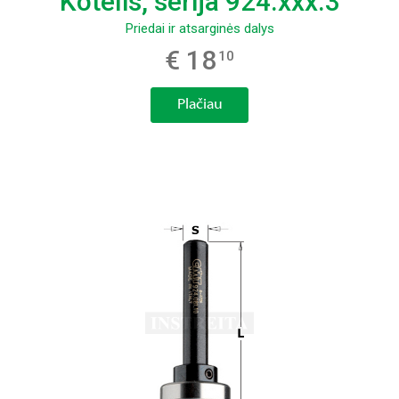
Kotelis, serija 924.xxx.3
Priedai ir atsarginės dalys
€ 18
10
Plačiau