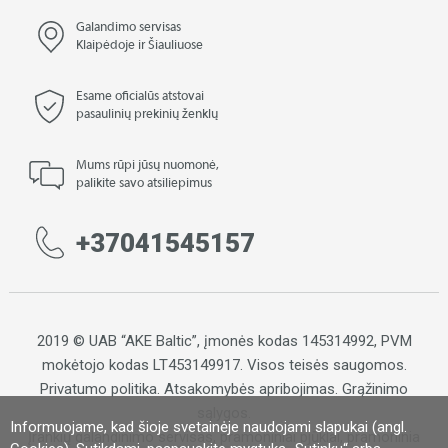
Galandimo servisas
Klaipėdoje ir Šiauliuose
Esame oficialūs atstovai
pasaulinių prekinių ženklų
Mums rūpi jūsų nuomonė,
palikite savo atsiliepimus
+37041545157
2019 © UAB “AKE Baltic”, įmonės kodas 145314992, PVM
mokėtojo kodas LT453149917. Visos teisės saugomos.
Privatumo politika
.
Atsakomybės apribojimas
.
Grąžinimo
sąlygos.
Informuojame, kad šioje svetainėje naudojami slapukai (angl.
Įrankių galandinimo servisas, pramoniniai pjūklai, pramoninia