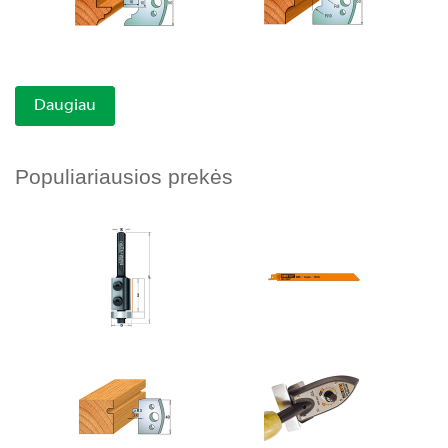
Daugiau
Populiariausios prekės