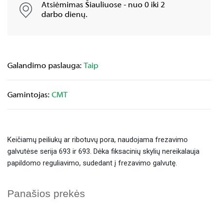
Atsiėmimas Šiauliuose - nuo 0 iki 2
darbo dienų.
Galandimo paslauga:
Taip
Gamintojas:
CMT
Keičiamų peiliukų ar ribotuvų pora, naudojama frezavimo
galvutėse serija 693 ir 693. Dėka fiksacinių skylių nereikalauja
papildomo reguliavimo, sudedant į frezavimo galvutę.
Panašios prekės