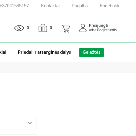
: +37041545157
Kontaktai
Pagalba
Facebook
Prisijungti
0
0
arba Registruotis
kiai
Priedai ir atsarginės dalys
Geležtės