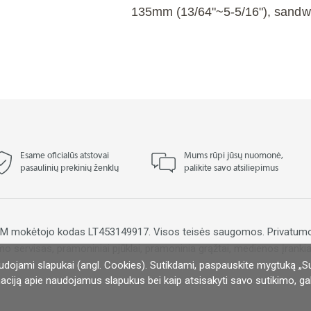
135mm (13/64"~5-5/16"), sandwi
Esame oficialūs atstovai
Mums rūpi jūsų nuomonė,
pasaulinių prekinių ženklų
palikite savo atsiliepimus
PVM mokėtojo kodas LT453149917. Visos teisės saugomos.
Privatumo
mo servisas, pramoniniai pjūklai, pramoninia grąžtai, medienos įrankiai
udojami slapukai (angl. Cookies). Sutikdami, paspauskite mygtuką „S
vetainių talpinimas:
El. parduotuvių kūrimas:
aciją apie naudojamus slapukus bei kaip atsisakyti savo sutikimo, gali