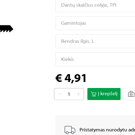
Dantų skaičius colyje, TPI
Gamintojas
Bendras ilgis, L
Kiekis
€ 4,91
Į krepšelį
Pristatymas nurodytu adr