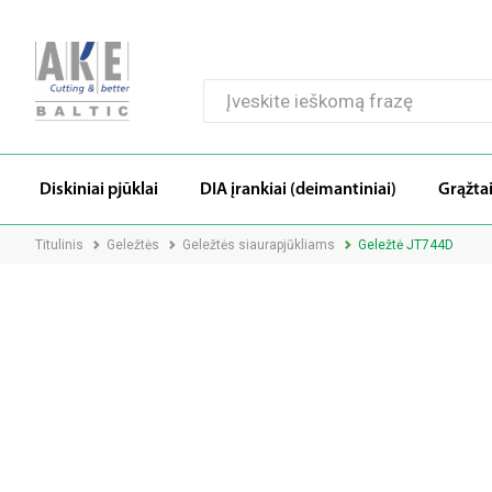
Diskiniai pjūklai
DIA įrankiai (deimantiniai)
Grąžta
Titulinis
Geležtės
Geležtės siaurapjūkliams
Geležtė JT744D