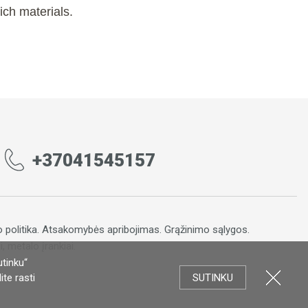
ch materials.
+37041545157
 politika
.
Atsakomybės apribojimas
.
Grąžinimo sąlygos.
, metalo įrankiai.
utinku“
te rasti
SUTINKU