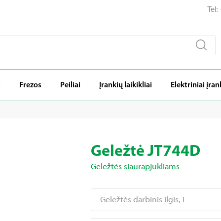
Tel
i
Frezos
Peiliai
Įrankių laikikliai
Elektriniai įran
Geležtė JT744D
Geležtės siaurapjūkliams
Geležtės darbinis ilgis, I