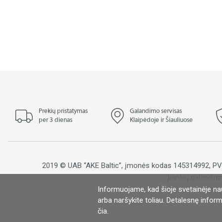
Prekių pristatymas
Galandimo servisas
per 3 dienas
Klaipėdoje ir Šiauliuose
2019 © UAB “AKE Baltic”, įmonės kodas 145314992, 
Įrankių galandini
Informuojame, kad šioje svetainėje na
S
arba naršykite toliau. Detalesnę inform
čia
.